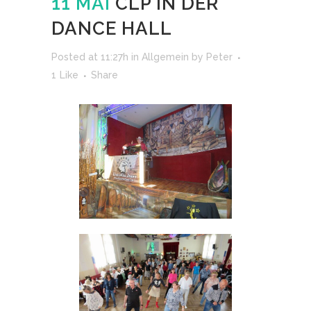
11 MAI
CLP IN DER
DANCE HALL
Posted at 11:27h
in
Allgemein
by
Peter
1
Like
Share