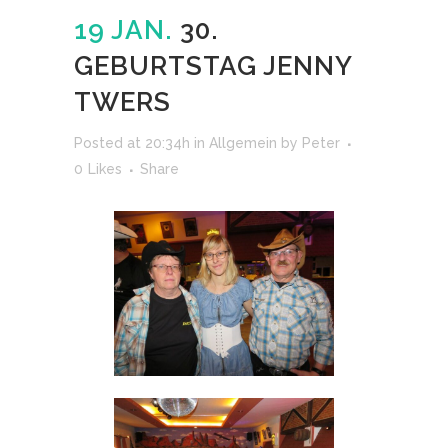
19 JAN.
30.
GEBURTSTAG JENNY
TWERS
Posted at 20:34h
in
Allgemein
by
Peter
0
Likes
Share