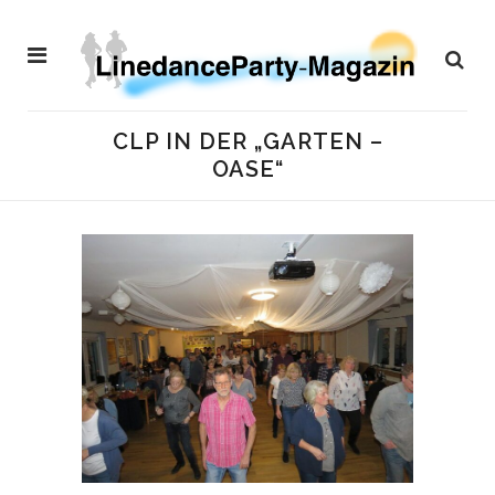
CLP IN DER „GARTEN –
OASE“