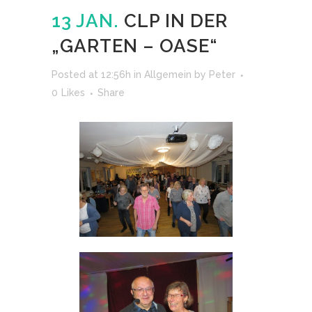
13 JAN.
CLP IN DER
„GARTEN – OASE“
Posted at 12:56h
in
Allgemein
by
Peter
0
Likes
Share