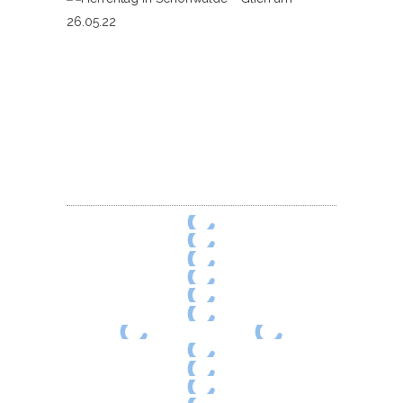
in
Schönwa
–
Glien
am
26.05.22
89
photos