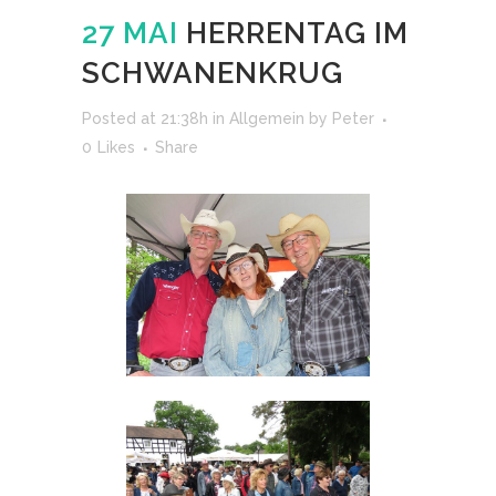
27 MAI
HERRENTAG IM
SCHWANENKRUG
Posted at 21:38h
in
Allgemein
by
Peter
0
Likes
Share